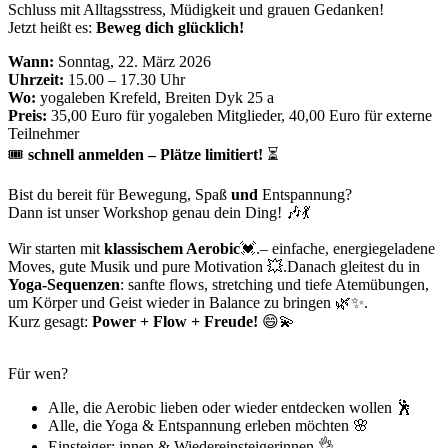
Schluss mit Alltagsstress, Müdigkeit und grauen Gedanken!
Jetzt heißt es:
Beweg dich glücklich!
Wann:
Sonntag, 22. März 2026
Uhrzeit:
15.00 – 17.30 Uhr
Wo:
yogaleben Krefeld, Breiten Dyk 25 a
Preis:
35,00 Euro für yogaleben Mitglieder, 40,00 Euro für externe
Teilnehmer
🎟️
schnell anmelden – Plätze limitiert!
⏳
Bist du bereit für Bewegung, Spaß
und
Entspannung?
Dann ist unser Workshop genau dein Ding! 🎶💃
Wir starten mit
klassischem Aerobic
💓.– einfache, energiegeladene
Moves, gute Musik und pure Motivation 💥.Danach gleitest du in
Yoga-Sequenzen
: sanfte flows, stretching und tiefe Atemübungen,
um Körper und Geist wieder in Balance zu bringen 🌿✨.
Kurz gesagt:
Power + Flow + Freude!
😄💫
Für wen?
Alle, die Aerobic lieben oder wieder entdecken wollen 🕺
Alle, die Yoga & Entspannung erleben möchten 🌸
Einsteiger: innen & Wiedereinsteigerinnen 👌